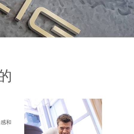
的
全感和