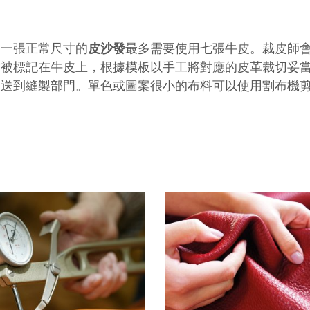
！一張正常尺寸的
皮沙發
最多需要使用七張牛皮。裁皮師
會被標記在牛皮上，根據模板以手工將對應的皮革裁切妥
被送到縫製部門。單色或圖案很小的布料可以使用割布機