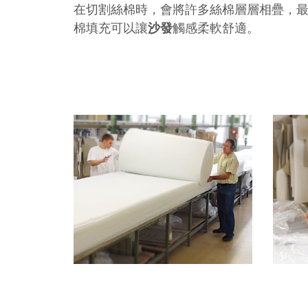
在切割絲棉時，會將許多絲棉層層相疊，
棉填充可以讓
沙發
觸感柔軟舒適。