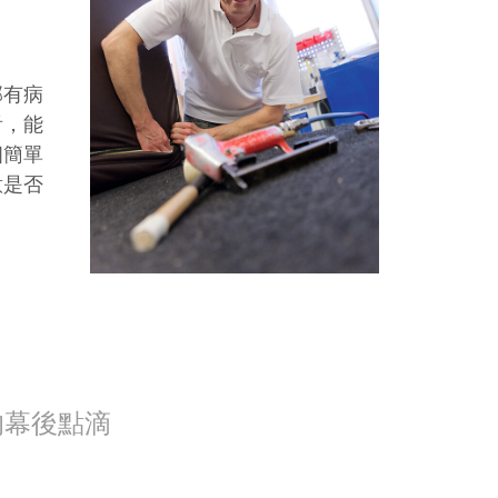
部有病
看，能
個簡單
意是否
的幕後點滴