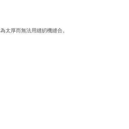
因為太厚而無法用縫紉機縫合。