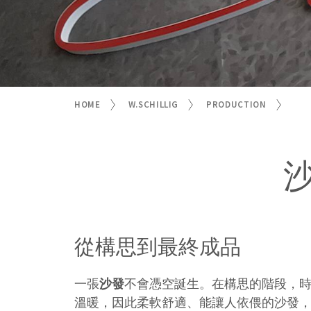
HOME
W.SCHILLIG
PRODUCTION
從構思到最終成品
一張
沙發
不會憑空誕生。在構思的階段，時
溫暖，因此柔軟舒適、能讓人依偎的沙發