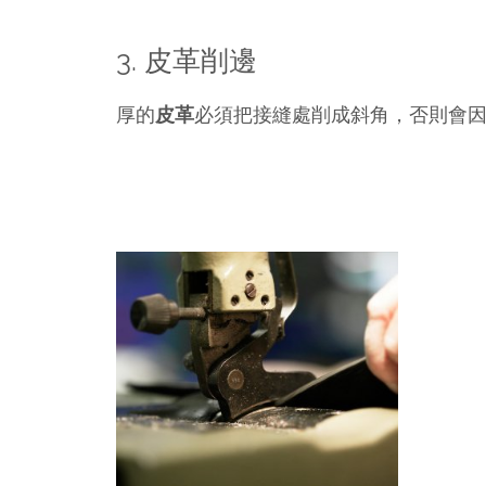
皮革削邊
3.
厚的
皮革
必須把接縫處削成斜角，否則會