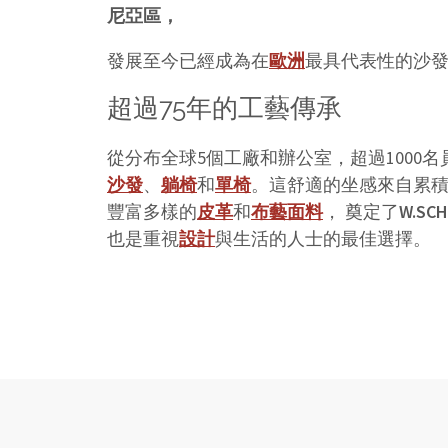
尼亞區，
發展至今已經成為在
歐洲
最具代表性的沙
超過75年的工藝傳承
從分布全球5個工廠和辦公室，超過1000
沙發
、
躺椅
和
單椅
。
這舒適的坐感來自累積
豐富多樣的
皮革
和
布藝面料
，
奠定了
W.SCH
也是重視
設計
與生活的人士的最佳選擇。