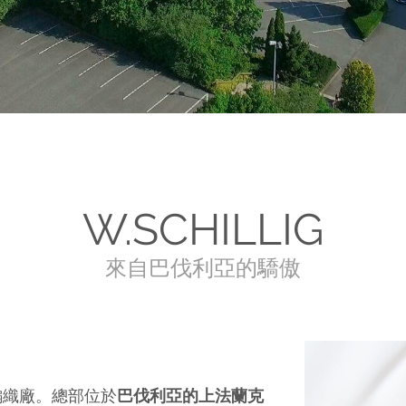
W.SCHILLIG
來自巴伐利亞的驕傲
編織廠。總部位於
巴伐利亞的上法蘭克