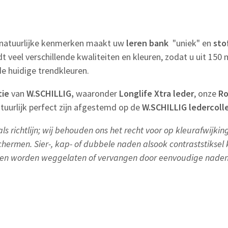
 natuurlijke kenmerken maakt uw
leren bank
"uniek" en
sto
dt veel verschillende kwaliteiten en kleuren, zodat u uit 15
de huidige trendkleuren.
tie
van
W.SCHILLIG,
waaronder
Longlife Xtra leder
, onze
Ro
tuurlijk perfect zijn afgestemd op de
W.SCHILLIG ledercoll
ls richtlijn; wij behouden ons het recht voor op kleurafwijki
chermen. Sier-, kap- of dubbele naden alsook contraststiksel
en worden weggelaten of vervangen door eenvoudige naden