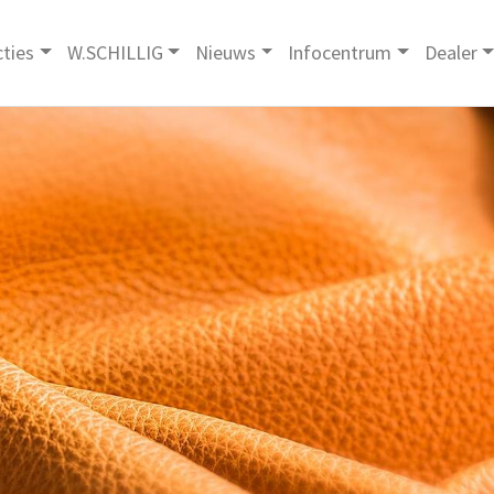
cties
W.SCHILLIG
Nieuws
Infocentrum
Dealer