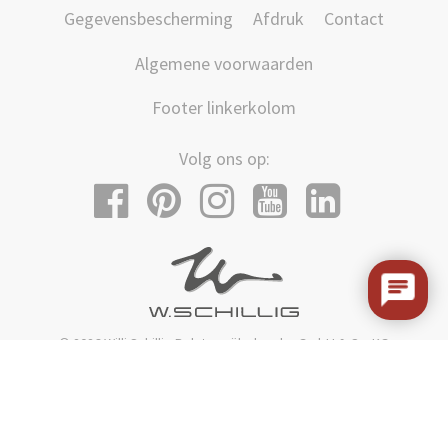
Gegevensbescherming
Afdruk
Contact
Algemene voorwaarden
Footer linkerkolom
Volg ons op:
© 2026 Willi Schillig Polstermöbelwerke GmbH & Co. KG
Am Weinberg 20-22, 96237 Ebersdorf b. Coburg
Telefoon
+49 9562 37-0
E-Mail:
info@schillig.de