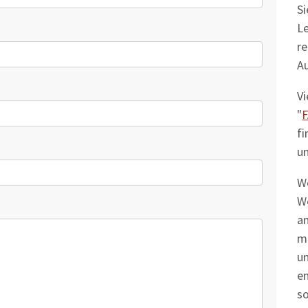
Si
L
re
Au
Vi
"
fi
u
We
We
a
mö
un
e
so