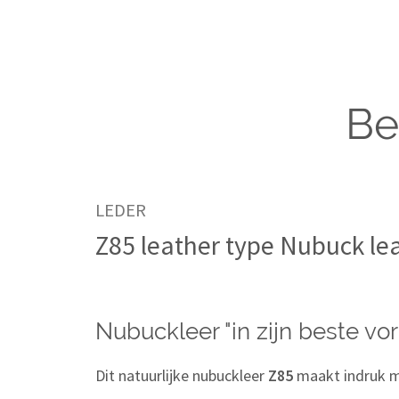
Be
LEDER
Z85 leather type Nubuck lea
Nubuckleer "in zijn beste vo
Dit natuurlijke nubuckleer
Z85
maakt indruk me