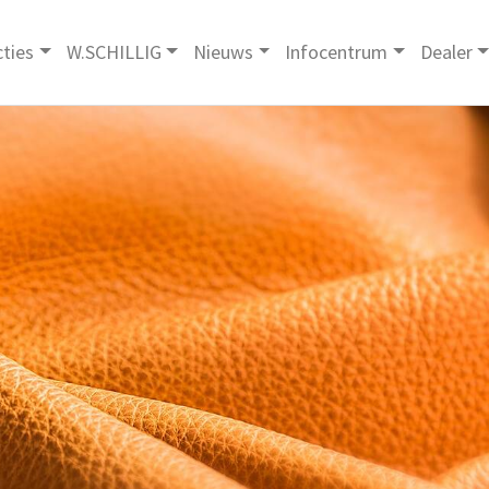
cties
W.SCHILLIG
Nieuws
Infocentrum
Dealer