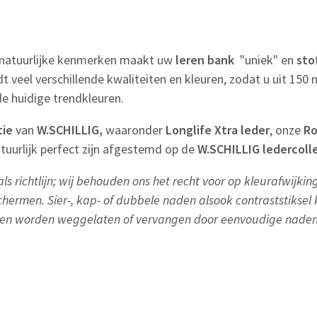
 natuurlijke kenmerken maakt uw
leren bank
"uniek" en
sto
dt veel verschillende kwaliteiten en kleuren, zodat u uit 15
de huidige trendkleuren.
tie
van
W.SCHILLIG,
waaronder
Longlife Xtra leder
, onze
Ro
tuurlijk perfect zijn afgestemd op de
W.SCHILLIG ledercoll
ls richtlijn; wij behouden ons het recht voor op kleurafwijki
chermen. Sier-, kap- of dubbele naden alsook contraststiksel
en worden weggelaten of vervangen door eenvoudige naden