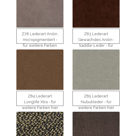
Z78 Lederart Anilin,
Z83 Lederart
micropigmentiert -
Gewachstes Anilin-
für weitere Farben
Saddle-Leder - für
hier klicken
weitere Farben hier
klicken
Z84 Lederart
Z85 Lederart
Longlife Xtra - für
Nubukleder - für
weitere Farben hier
weitere Farben hier
klicken
klicken