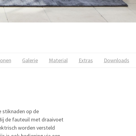
ionen
Galerie
Material
Extras
Downloads
e stiknaden op de
Bij de fauteuil met draaivoet
lektrisch worden versteld
s is ook bediening via een