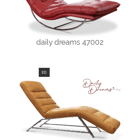
daily dreams 47002
3D