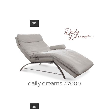
3D
daily dreams 47000
3D